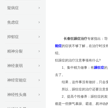
疑病症
焦虑症
抑郁症
长春狂躁症治疗
专家指出：导
能症
的症状不够了解，在治疗时没
精神分裂
绍。
狂躁症的治疗注意事项有什么?
神经衰弱
1、集中精力做事：有
躁狂症
的
去了。
神经官能症
结果，这件事没有做好，只会变
所以，躁狂症的治疗还要注意督促
神经性头痛
2、提高个性修养：躁狂症的发病
都是一些脾气暴躁、霸道、易冲动